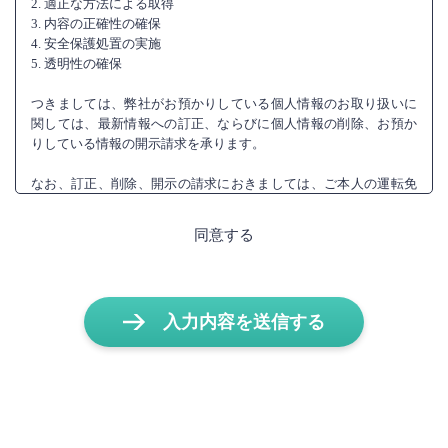
2. 適正な方法による取得
3. 内容の正確性の確保
4. 安全保護処置の実施
5. 透明性の確保
つきましては、弊社がお預かりしている個人情報のお取り扱いに
関しては、最新情報への訂正、ならびに個人情報の削除、お預か
りしている情報の開示請求を承ります。
なお、訂正、削除、開示の請求におきましては、ご本人の運転免
許証、パスポート、保険証など、身元が確実に判明できる資料の
ご添付をいただいております。 お電話によるお問い合わせの際に
同意する
は、住所、氏名、年齢、電話番号など身分を確認できるお問い合
わせをさせていただく場合がございます。
弊社がお預かりした個人情報は、以下の項目に基づき、情報の漏
入力内容を送信する
洩事故防止等に努めております。
第20条 安全管理措置
第21条 従業者の監督
第22条 委託先の監督
＜個人情報の共同利用に関して＞