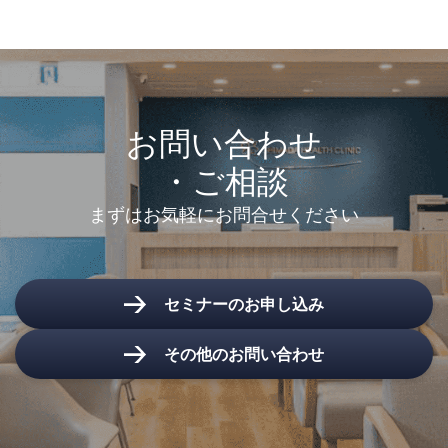
お預かりしているお客様の個人情報をご本人の許可なく第三者に
提供することはありません。ただし、以下の場合において共同利
用する場合がありますのでご了承ください。
医歯薬ネットグループ関連各社（株式会社医歯薬ネットの100%子
お問い合わせ
会社）との共同利用
1489NET FVC会計事務所、1489NET FVC建築会社、1489NET FVC
・ご相談
調剤薬局（株式会社医歯薬ネットを本部とするフランチャイズ・
ボランタリー・チェーン加盟企業）との共同利用
まずはお気軽にお問合せください
個人情報の訂正、削除、開示の請求およびお問い合わせは、以下
のお申し出先にて承ります。
株式会社 医歯薬ネット
セミナーのお申し込み
〒141-0031 東京都品川区西五反田8－3－6 TK五反田ビル5階
TEL：03-6910-4517
その他のお問い合わせ
FAX：03-6910-4515
E-mail：
info@ishiyaku-net.jp
個人情報管理責任者：大石 敏昭